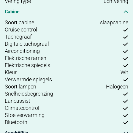
Vering type
luchtvering
Cabine
Soort cabine
slaapcabine
Cruise control
Tachograaf
Digitale tachograaf
Airconditioning
Elektrische ramen
Elektrische spiegels
Kleur
Wit
Verwarmde spiegels
Soort lampen
Halogeen
Snelheidsbegrenzing
Laneassist
Climatecontrol
Stoelverwarming
Bluetooth
Aandrijflijn