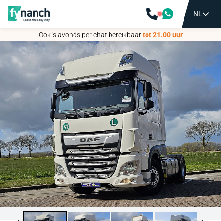
NL
NL
Ook 's avonds per chat bereikbaar
Ook 's avonds per chat bereikbaar
tot 21.00 uur
tot 21.00 uur