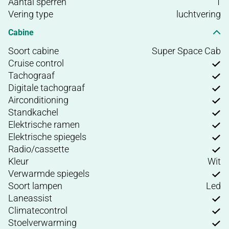
Aantal sperren
1
Vering type
luchtvering
Cabine
Soort cabine
Super Space Cab
Cruise control
Tachograaf
Digitale tachograaf
Airconditioning
Standkachel
Elektrische ramen
Elektrische spiegels
Radio/cassette
Kleur
Wit
Verwarmde spiegels
Soort lampen
Led
Laneassist
Climatecontrol
Stoelverwarming