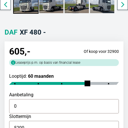
DAF
XF 480 -
605
,-
Of koop voor 32900
Leaseprijs p.m. op basis van financial lease
Looptijd:
60 maanden
Aanbetaling
Slottermijn