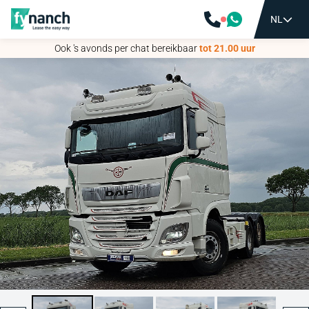
NL
NL
Ook 's avonds per chat bereikbaar
Ook 's avonds per chat bereikbaar
tot 21.00 uur
tot 21.00 uur