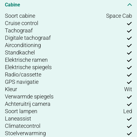
Cabine
Soort cabine
Space Cab
Cruise control
Tachograaf
Digitale tachograaf
Airconditioning
Standkachel
Elektrische ramen
Elektrische spiegels
Radio/cassette
GPS navigatie
Kleur
Wit
Verwarmde spiegels
Achteruitrij camera
Soort lampen
Led
Laneassist
Climatecontrol
Stoelverwarming