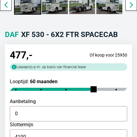
DAF
XF 530 - 6X2 FTR SPACECAB
477
,-
Of koop voor 25950
Leaseprijs p.m. op basis van financial lease
Looptijd:
60 maanden
Aanbetaling
Slottermijn