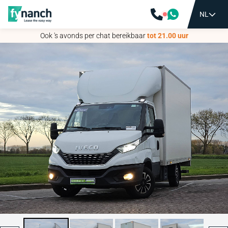
NL
NL
Ook 's avonds per chat bereikbaar
Ook 's avonds per chat bereikbaar
tot 21.00 uur
tot 21.00 uur