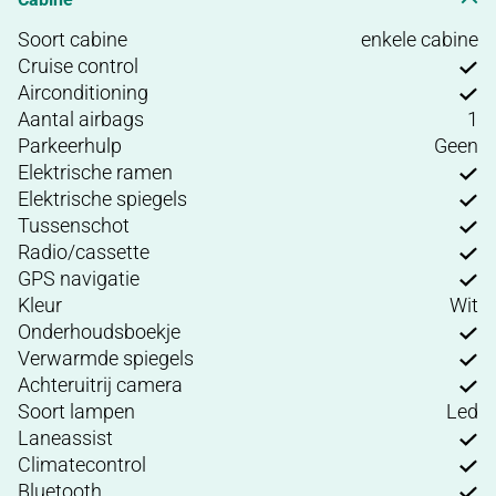
Soort cabine
enkele cabine
Cruise control
Airconditioning
Aantal airbags
1
Parkeerhulp
Geen
Elektrische ramen
Elektrische spiegels
Tussenschot
Radio/cassette
GPS navigatie
Kleur
Wit
Onderhoudsboekje
Verwarmde spiegels
Achteruitrij camera
Soort lampen
Led
Laneassist
Climatecontrol
Bluetooth