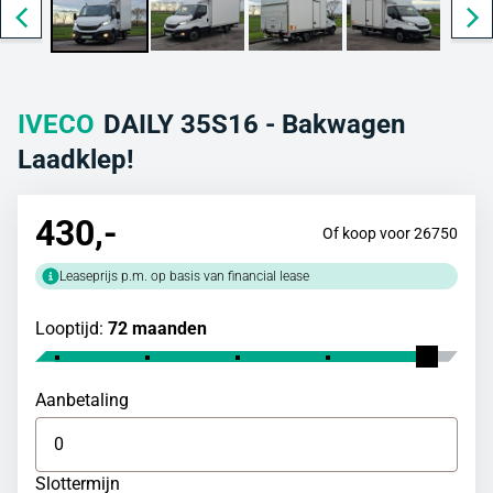
IVECO
DAILY 35S16 - Bakwagen
Laadklep!
430
,-
Of koop voor 26750
Leaseprijs p.m. op basis van financial lease
Looptijd:
72 maanden
Aanbetaling
Slottermijn