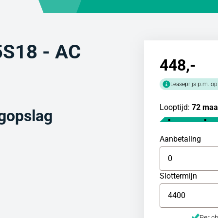
5S18 - AC
448
,-
Leaseprijs p.m. op
Looptijd:
72 maa
gopslag
Aanbetaling
Slottermijn
Per ch