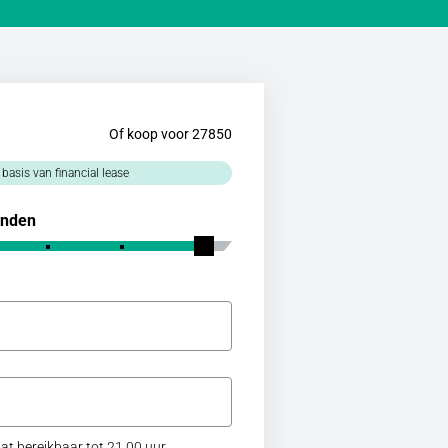
Of koop voor 27850
 basis van financial lease
nden
at bereikbaar tot 21.00 uur