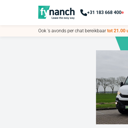
+31 183 668 400
+31 183 668 400
Ook 's avonds per chat bereikbaar
Ook 's avonds per chat bereikbaar
tot 21.00 
tot 21.00 