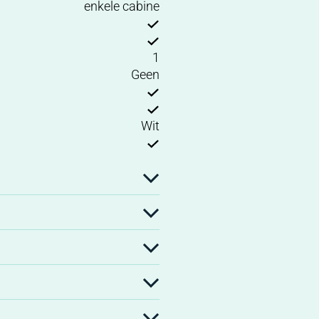
enkele cabine
1
Geen
Wit