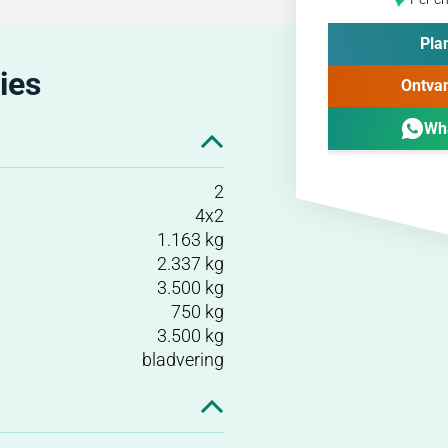
Plan
ies
Ontvan
Wh
2
4x2
1.163 kg
2.337 kg
3.500 kg
750 kg
3.500 kg
bladvering