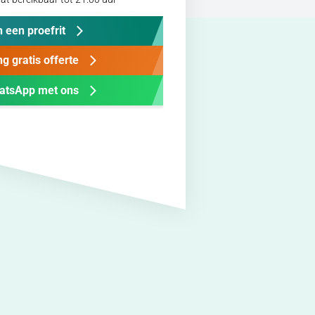
 een proefrit
g gratis offerte
atsApp met ons