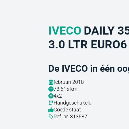
IVECO
DAILY 3
3.0 LTR EURO6
De IVECO in één oo
februari 2018
78.615 km
4x2
Handgeschakeld
Goede staat
Ref. nr. 313587