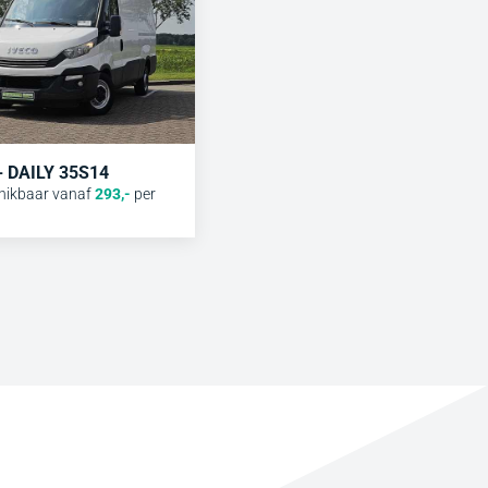
 - DAILY 35S14
hikbaar vanaf
293
,-
per