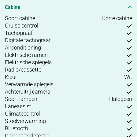
Cabine
Soort cabine
Korte cabine
Cruise control
Tachograaf
Digitale tachograaf
Airconditioning
Elektrische ramen
Elektrische spiegels
Radio/cassette
Kleur
Wit
Verwarmde spiegels
Achteruitrij camera
Soort lampen
Halogeen
Laneassist
Climatecontrol
Stoelverwarming
Bluetooth
Dodehoek detectie