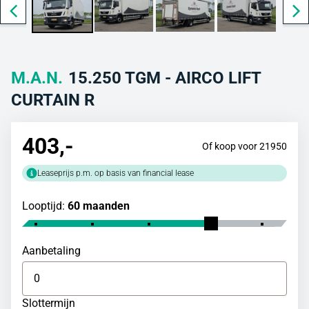
M.A.N.
15.250 TGM - AIRCO LIFT
CURTAIN R
403
,-
Of koop voor 21950
Leaseprijs p.m. op basis van financial lease
Looptijd:
60 maanden
Aanbetaling
Slottermijn