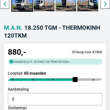
M.A.N.
18.250 TGM - THERMOKINH
120TKM
880
,-
Of koop voor 47900
Leaseprijs p.m. op basis van financial lease
Looptijd:
60 maanden
Aanbetaling
Slottermijn