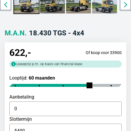
M.A.N.
18.430 TGS - 4x4
622
,-
Of koop voor 33900
Leaseprijs p.m. op basis van financial lease
Looptijd:
60 maanden
Aanbetaling
Slottermijn