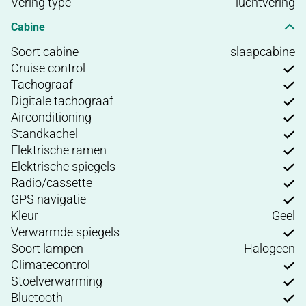
Vering type
luchtvering
Cabine
Soort cabine
slaapcabine
Cruise control
Tachograaf
Digitale tachograaf
Airconditioning
Standkachel
Elektrische ramen
Elektrische spiegels
Radio/cassette
GPS navigatie
Kleur
Geel
Verwarmde spiegels
Soort lampen
Halogeen
Climatecontrol
Stoelverwarming
Bluetooth