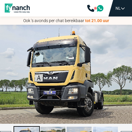
NL
NL
Ook 's avonds per chat bereikbaar
Ook 's avonds per chat bereikbaar
tot 21.00 uur
tot 21.00 uur