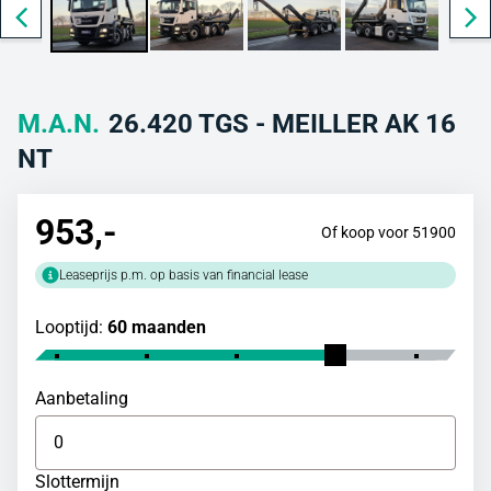
M.A.N.
26.420 TGS - MEILLER AK 16
NT
953
,-
Of koop voor 51900
Leaseprijs p.m. op basis van financial lease
Looptijd:
60 maanden
Aanbetaling
Slottermijn