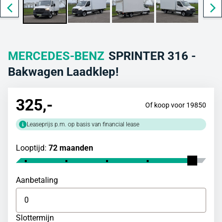
MERCEDES-BENZ
SPRINTER 316 -
Bakwagen Laadklep!
325
,-
Of koop voor 19850
Leaseprijs p.m. op basis van financial lease
Looptijd:
72 maanden
Aanbetaling
Slottermijn