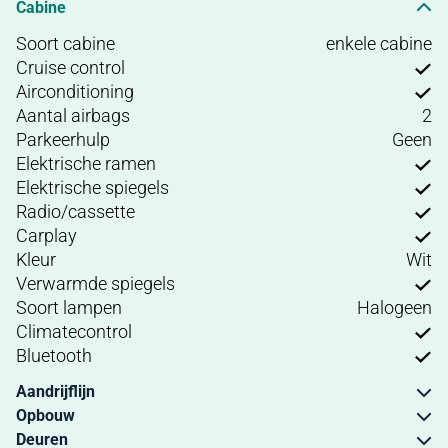
Cabine
Soort cabine
enkele cabine
Cruise control
Airconditioning
Aantal airbags
2
Parkeerhulp
Geen
Elektrische ramen
Elektrische spiegels
Radio/cassette
Carplay
Kleur
Wit
Verwarmde spiegels
Soort lampen
Halogeen
Climatecontrol
Bluetooth
Aandrijflijn
Opbouw
Deuren