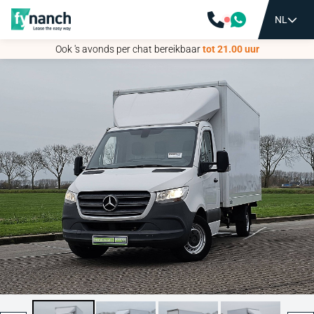
NL
NL
Ook 's avonds per chat bereikbaar
Ook 's avonds per chat bereikbaar
tot 21.00 uur
tot 21.00 uur