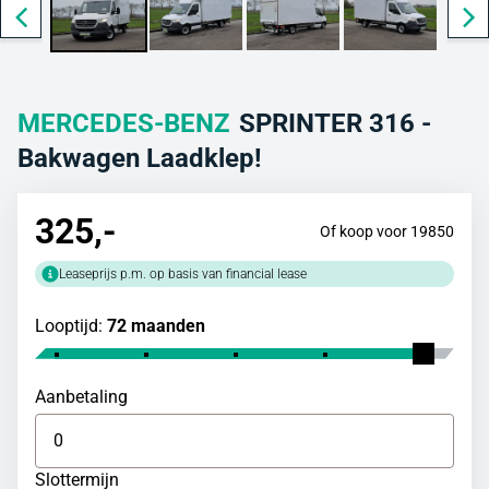
MERCEDES-BENZ
SPRINTER 316 -
Bakwagen Laadklep!
325
,-
Of koop voor 19850
Leaseprijs p.m. op basis van financial lease
Looptijd:
72 maanden
Aanbetaling
Slottermijn