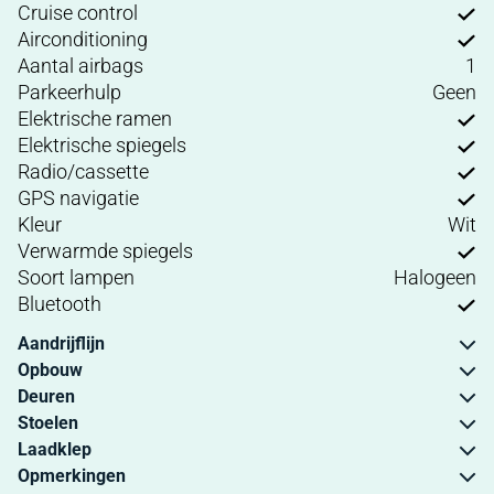
Cruise control
Airconditioning
Aantal airbags
1
Parkeerhulp
Geen
Elektrische ramen
Elektrische spiegels
Radio/cassette
GPS navigatie
Kleur
Wit
Verwarmde spiegels
Soort lampen
Halogeen
Bluetooth
Aandrijflijn
Opbouw
Deuren
Stoelen
Laadklep
Opmerkingen