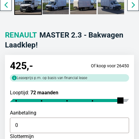
RENAULT
MASTER 2.3 - Bakwagen
Laadklep!
425
,-
Of koop voor 26450
Leaseprijs p.m. op basis van financial lease
Looptijd:
72 maanden
Aanbetaling
Slottermijn