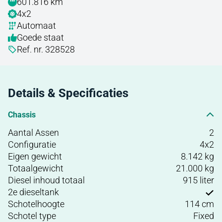
601.816 km
4x2
Automaat
Goede staat
Ref. nr. 328528
Details & Specificaties
Chassis
Aantal Assen
2
Configuratie
4x2
Eigen gewicht
8.142 kg
Totaalgewicht
21.000 kg
Diesel inhoud totaal
915 liter
2e dieseltank
Schotelhoogte
114 cm
Schotel type
Fixed