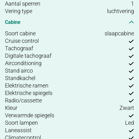
Aantal sperren
1
Vering type
luchtvering
Cabine
Soort cabine
slaapcabine
Cruise control
Tachograaf
Digitale tachograaf
Airconditioning
Stand airco
Standkachel
Elektrische ramen
Elektrische spiegels
Radio/cassette
Kleur
Zwart
Verwarmde spiegels
Soort lampen
Led
Laneassist
Climatecontrol