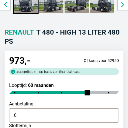
RENAULT
T 480 - HIGH 13 LITER 480
PS
973
,-
Of koop voor 52950
Leaseprijs p.m. op basis van financial lease
Looptijd:
60 maanden
Aanbetaling
Slottermijn