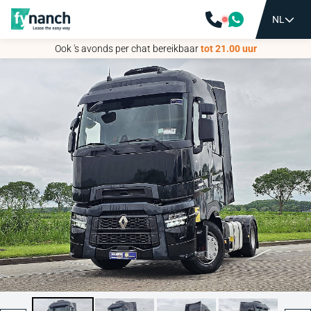
NL
NL
Ook 's avonds per chat bereikbaar
Ook 's avonds per chat bereikbaar
tot 21.00 uur
tot 21.00 uur