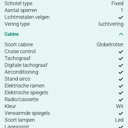
Schotel type
Fixed
Aantal sperren
1
Lichtmetalen velgen
Vering type
luchtvering
Cabine
Soort cabine
Globetrotter
Cruise control
Tachograaf
Digitale tachograaf
Airconditioning
Stand airco
Elektrische ramen
Elektrische spiegels
Radio/cassette
Kleur
Wit
Verwarmde spiegels
Soort lampen
Led
Laneassist