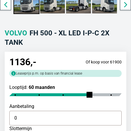
VOLVO
FH 500 - XL LED I-P-C 2X
TANK
1136
,-
Of koop voor 61900
Leaseprijs p.m. op basis van financial lease
Looptijd:
60 maanden
Aanbetaling
Slottermijn