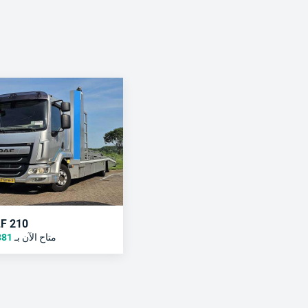
LF 210
متاح الآن بـ
881