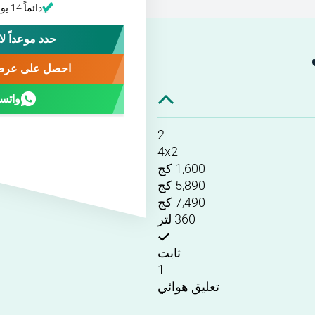
دائماً 14 يوماً لتغيير رأيك
حدد موعداً لا
احصل على عرض
واتس
2
4x2
1,600 كج
5,890 كج
7,490 كج
360 لتر
ثابت
1
تعليق هوائي