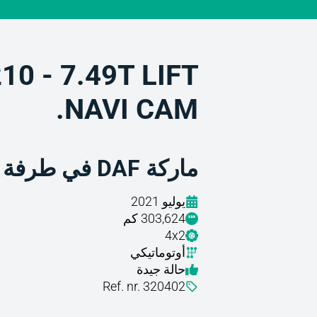
210 - 7.49T LIFT
NAVI CAM.
ماركة DAF في طرفة عين
يوليو 2021
303,624 كم
4x2
أوتوماتيكي
حالة جيدة
Ref. nr. 320402