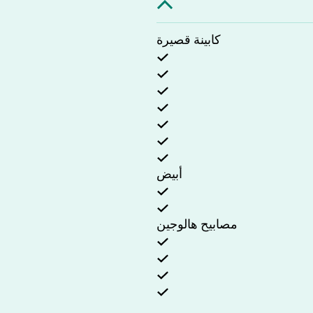
كابينة قصيرة
أبيض
مصابيح هالوجين