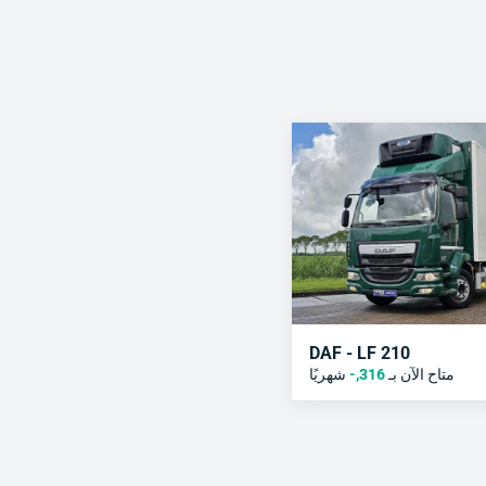
DAF - LF 210
متاح الآن بـ
316
,-
شهريًا