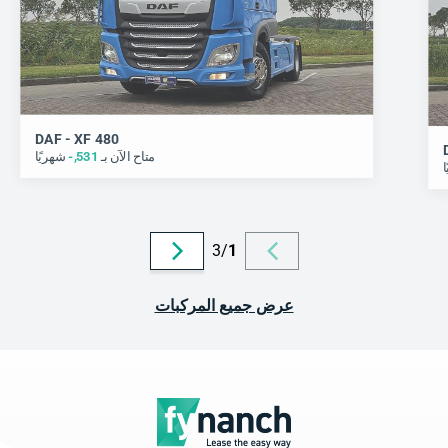
DAF - XF 480
متاح الآن بـ
531
,-
شهريًا
ا
3
/
1
عرض جميع المركبات