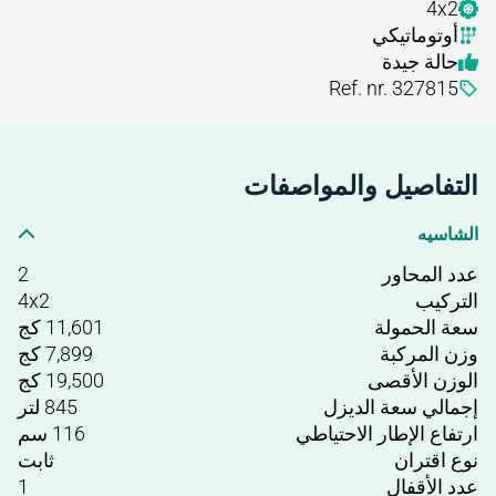
4x2
أوتوماتيكي
حالة جيدة
Ref. nr. 327815
التفاصيل والمواصفات
الشاسيه
عدد المحاور
2
التركيب
4x2
سعة الحمولة
11,601 كج
وزن المركبة
7,899 كج
الوزن الأقصى
19,500 كج
إجمالي سعة الديزل
845 لتر
ارتفاع الإطار الاحتياطي
116 سم
نوع اقتران
ثابت
عدد الأقفال
1