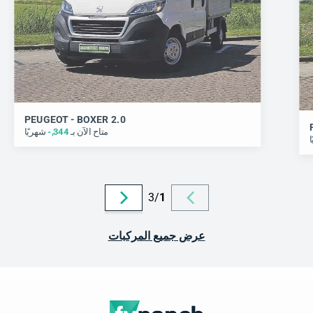
PEUGEOT - BOXER 2.0
متاح الآن بـ
344
,-
شهريًا
ا
3
/
1
عرض جميع المركبات