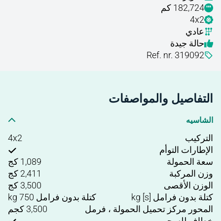
182,724 كم
4x2
عادي
حالة جيدة
Ref. nr. 319092
التفاصيل والمواصفات
الشاسيه
التركيب
4x2
الإطارات التوأم
سعة الحمولة
1,089 كج
وزن المركبة
2,411 كج
الوزن الأقصى
3,500 كج
كتلة بدون فرامل [s] kg
كتلة بدون فرامل 750 kg
المحور مركز تحميل الحمولة ، فرمل
3,500 كجم
خطاف للسحب