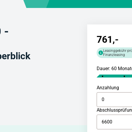
 -
761
,-
Leasinggebühr pro
erblick
Finanzleasing
Dauer: 60 Monat
Anzahlung
Abschlussprüfu