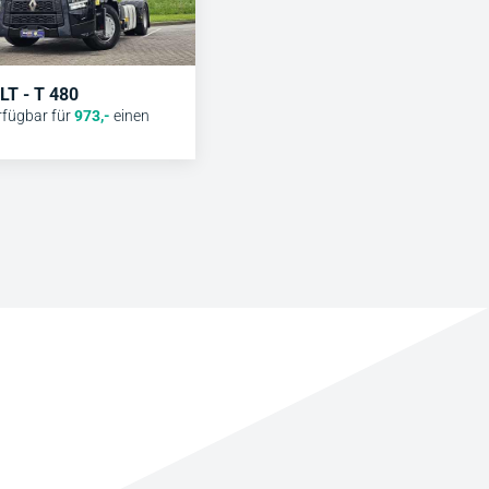
T - T 480
rfügbar für
973
,-
einen