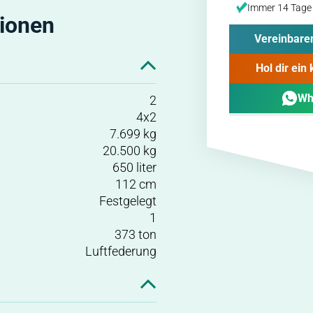
Immer 14 Tage 
tionen
Vereinbaren
Hol dir ein
Wh
2
4x2
7.699 kg
20.500 kg
650 liter
112 cm
Festgelegt
1
373 ton
Luftfederung