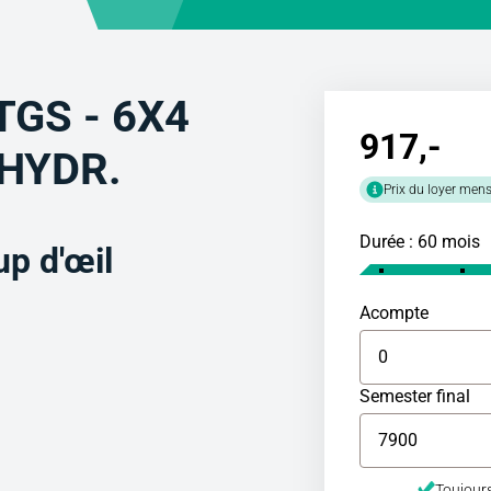
TGS - 6X4
917
,-
HYDR.
Prix du loyer mens
Durée : 60 mois
p d'œil
Acompte
Semester final
Toujours