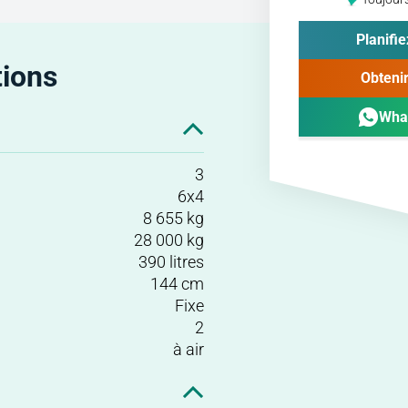
Planifie
tions
Obtenir
Wha
3
6x4
8 655 kg
28 000 kg
390 litres
144 cm
Fixe
2
à air