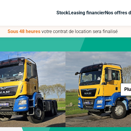
Stock
Stock
Leasing financier
Leasing financier
Nos offres d
Nos offres d
Sous 48 heures
Sous 48 heures
votre contrat de location sera finalisé
votre contrat de location sera finalisé
Plu