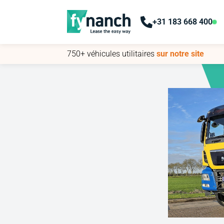
+31 183 668 400
+31 183 668 400
750+ véhicules utilitaires
750+ véhicules utilitaires
sur notre site
sur notre site