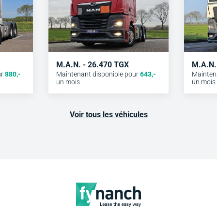
M.A.N. - 26.470 TGX
M.A.N.
ur
880
,-
Maintenant disponible pour
643
,-
Mainten
un mois
un mois
Voir tous les véhicules