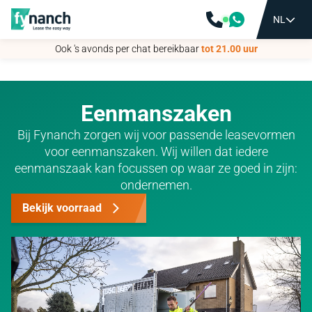
NL
NL
Ook 's avonds per chat bereikbaar
Ook 's avonds per chat bereikbaar
tot 21.00 uur
tot 21.00 uur
Eenmanszaken
Bij Fynanch zorgen wij voor passende leasevormen
voor eenmanszaken. Wij willen dat iedere
eenmanszaak kan focussen op waar ze goed in zijn:
ondernemen.
Bekijk voorraad