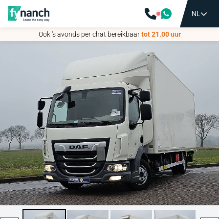
NL
NL
Ook 's avonds per chat bereikbaar
Ook 's avonds per chat bereikbaar
tot 21.00 uur
tot 21.00 uur