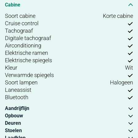
Cabine
Soort cabine
Korte cabine
Cruise control
Tachograaf
Digitale tachograaf
Airconditioning
Elektrische ramen
Elektrische spiegels
Kleur
Wit
Verwarmde spiegels
Soort lampen
Halogeen
Laneassist
Bluetooth
Aandrijflijn
Opbouw
Deuren
Stoelen
Laadklep