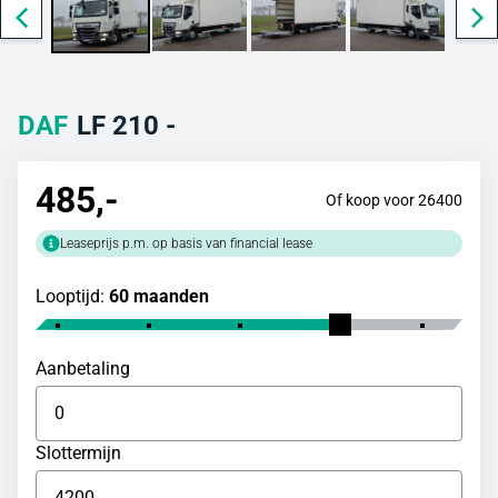
DAF
LF 210 -
485
,-
Of koop voor 26400
Leaseprijs p.m. op basis van financial lease
Looptijd:
60 maanden
Aanbetaling
Slottermijn