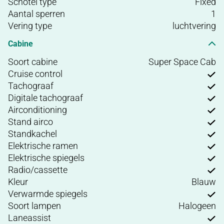
Schotel type
Fixed
Aantal sperren
1
Vering type
luchtvering
Cabine
Soort cabine
Super Space Cab
Cruise control
Tachograaf
Digitale tachograaf
Airconditioning
Stand airco
Standkachel
Elektrische ramen
Elektrische spiegels
Radio/cassette
Kleur
Blauw
Verwarmde spiegels
Soort lampen
Halogeen
Laneassist