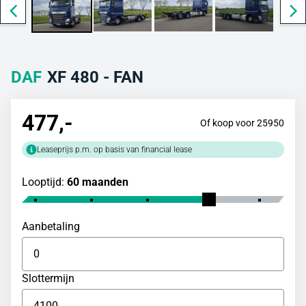
DAF
XF 480 - FAN
477
,-
Of koop voor 25950
Leaseprijs p.m. op basis van financial lease
Looptijd:
60 maanden
Aanbetaling
Slottermijn