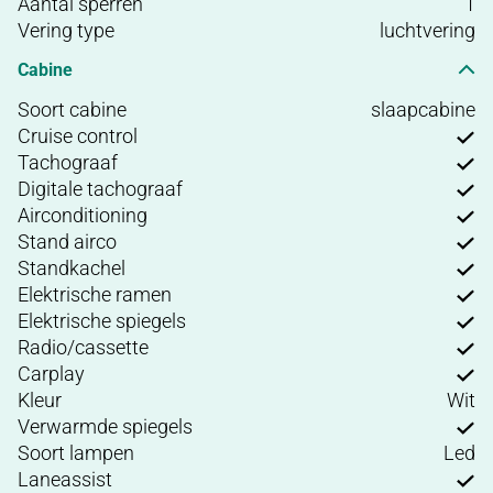
Aantal sperren
1
Vering type
luchtvering
Cabine
Soort cabine
slaapcabine
Cruise control
Tachograaf
Digitale tachograaf
Airconditioning
Stand airco
Standkachel
Elektrische ramen
Elektrische spiegels
Radio/cassette
Carplay
Kleur
Wit
Verwarmde spiegels
Soort lampen
Led
Laneassist