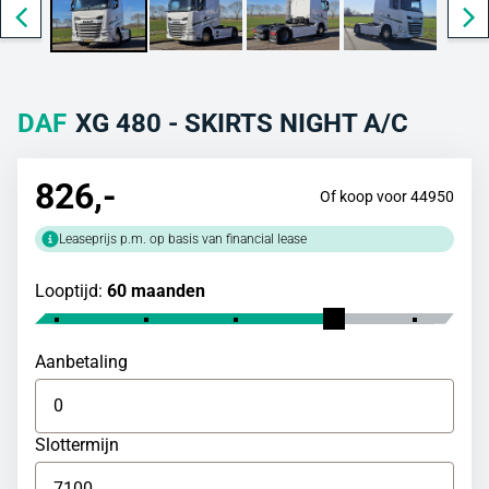
DAF
XG 480 - SKIRTS NIGHT A/C
826
,-
Of koop voor 44950
Leaseprijs p.m. op basis van financial lease
Looptijd:
60 maanden
Aanbetaling
Slottermijn