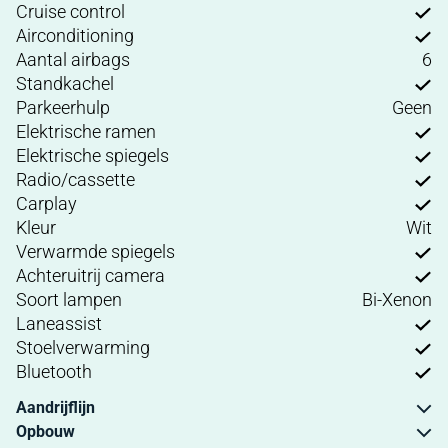
Cruise control
Airconditioning
Aantal airbags
6
Standkachel
Parkeerhulp
Geen
Elektrische ramen
Elektrische spiegels
Radio/cassette
Carplay
Kleur
Wit
Verwarmde spiegels
Achteruitrij camera
Soort lampen
Bi-Xenon
Laneassist
Stoelverwarming
Bluetooth
Aandrijflijn
Opbouw