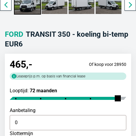
FORD
TRANSIT 350 - koeling bi-temp
EUR6
465
,-
Of koop voor 28950
Leaseprijs p.m. op basis van financial lease
Looptijd:
72 maanden
Aanbetaling
Slottermijn