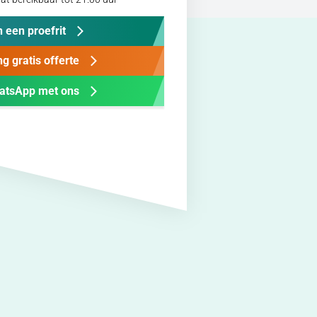
 een proefrit
g gratis offerte
atsApp met ons