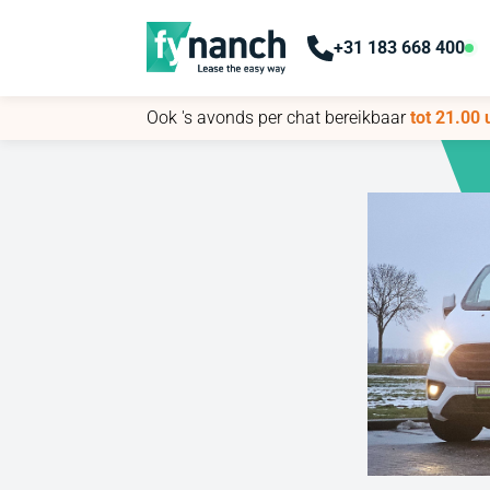
+31 183 668 400
+31 183 668 400
Ook 's avonds per chat bereikbaar
Ook 's avonds per chat bereikbaar
tot 21.00 
tot 21.00 