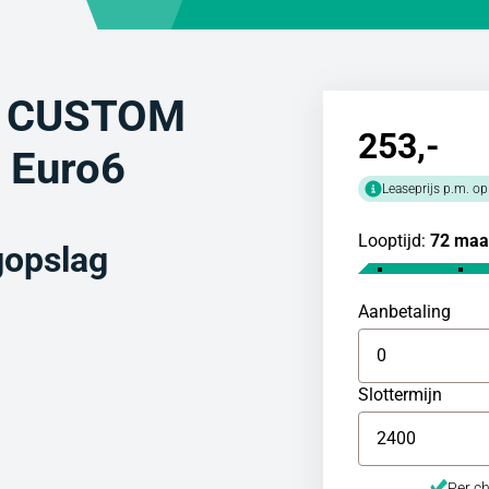
 CUSTOM
253
,-
i Euro6
Leaseprijs p.m. op
Looptijd:
72 maa
gopslag
Aanbetaling
Slottermijn
Per ch