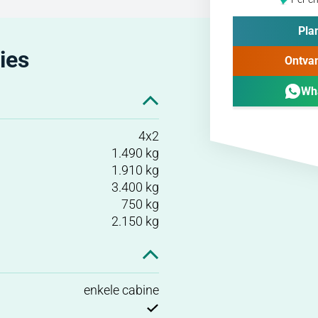
Plan
ies
Ontvan
Wh
4x2
1.490 kg
1.910 kg
3.400 kg
750 kg
2.150 kg
enkele cabine