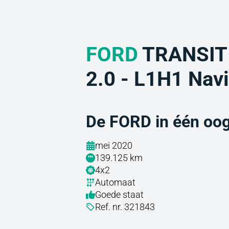
FORD
TRANSIT
2.0 - L1H1 Nav
De FORD in één oo
mei 2020
139.125 km
4x2
Automaat
Goede staat
Ref. nr. 321843