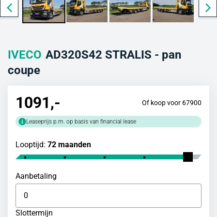
IVECO
AD320S42 STRALIS - pan
coupe
1091
,-
Of koop voor 67900
Leaseprijs p.m. op basis van financial lease
Looptijd:
72 maanden
Aanbetaling
Slottermijn