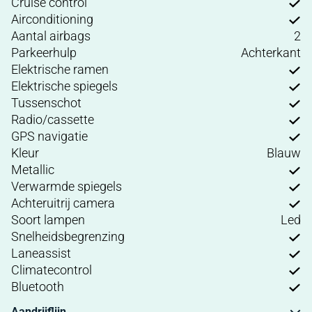
Cruise control
Airconditioning
Aantal airbags
2
Parkeerhulp
Achterkant
Elektrische ramen
Elektrische spiegels
Tussenschot
Radio/cassette
GPS navigatie
Kleur
Blauw
Metallic
Verwarmde spiegels
Achteruitrij camera
Soort lampen
Led
Snelheidsbegrenzing
Laneassist
Climatecontrol
Bluetooth
Aandrijflijn