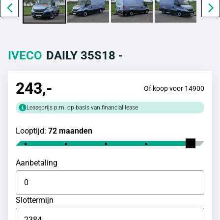
IVECO
DAILY 35S18 -
243
,-
Of koop voor 14900
Leaseprijs p.m. op basis van financial lease
Looptijd:
72 maanden
Aanbetaling
Slottermijn