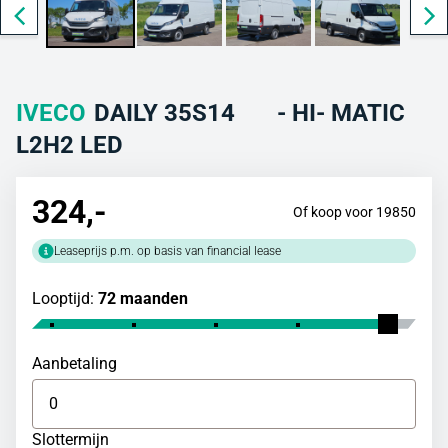
IVECO
DAILY 35S14 - HI- MATIC
L2H2 LED
324
,-
Of koop voor 19850
Leaseprijs p.m. op basis van financial lease
Looptijd:
72 maanden
Aanbetaling
Slottermijn