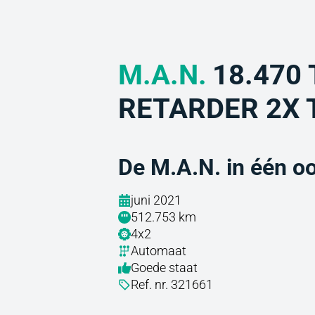
M.A.N.
18.470 
RETARDER 2X 
De M.A.N. in één o
juni 2021
512.753 km
4x2
Automaat
Goede staat
Ref. nr. 321661