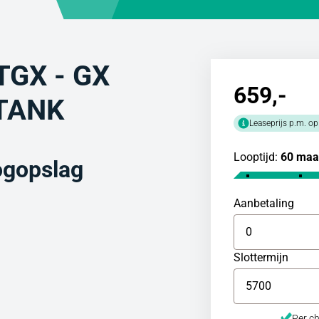
TGX - GX
659
,-
TANK
Leaseprijs p.m. op
Looptijd:
60 maa
ogopslag
Aanbetaling
Slottermijn
Per ch