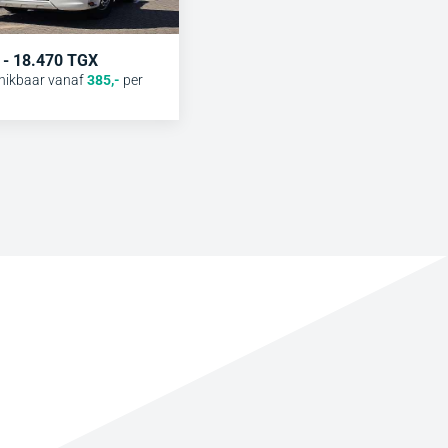
 - 18.470 TGX
hikbaar vanaf
385
,-
per