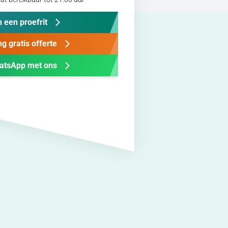
 een proefrit
g gratis offerte
atsApp met ons