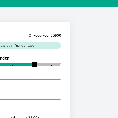
Of koop voor 35900
 basis van financial lease
nden
at bereikbaar tot 21.00 uur