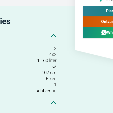
Plan
ies
Ontvan
Wh
2
4x2
1.160 liter
107 cm
Fixed
1
luchtvering