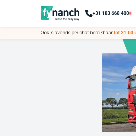
+31 183 668 400
+31 183 668 400
Ook 's avonds per chat bereikbaar
Ook 's avonds per chat bereikbaar
tot 21.00 
tot 21.00 