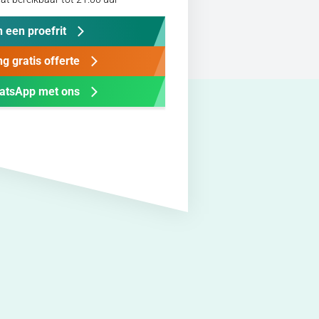
 een proefrit
g gratis offerte
atsApp met ons