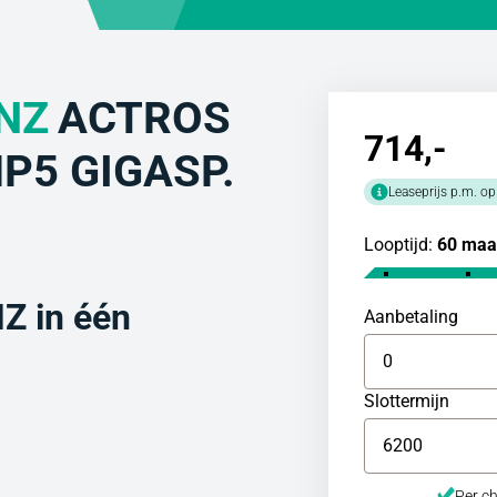
NZ
ACTROS
714
,-
MP5 GIGASP.
Leaseprijs p.m. op
Looptijd:
60 maa
 in één
Aanbetaling
Slottermijn
Per ch