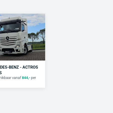
DES-BENZ - ACTROS
S
hikbaar vanaf
844
,-
per