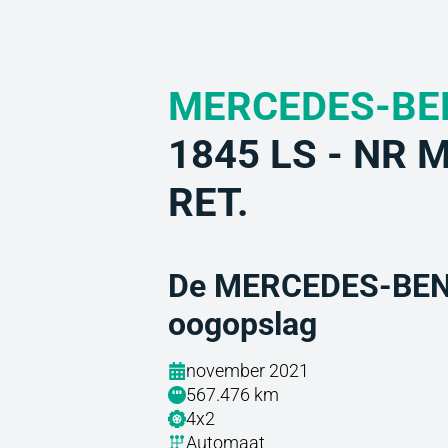
MERCEDES-BE
1845 LS - NR 
RET.
De MERCEDES-BENZ
oogopslag
november 2021
567.476 km
4x2
Automaat