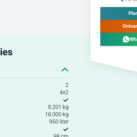
Plan
Ontvan
Wh
ies
2
4x2
8.201 kg
18.000 kg
950 liter
98 cm