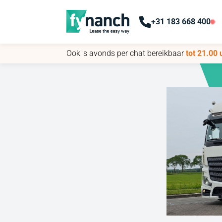
+31 183 668 400
+31 183 668 400
Ook 's avonds per chat bereikbaar
Ook 's avonds per chat bereikbaar
tot 21.00 
tot 21.00 