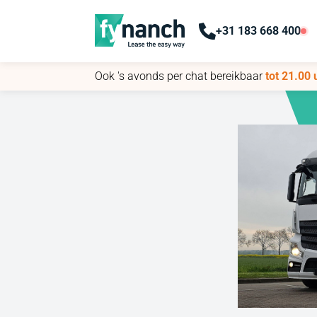
+31 183 668 400
+31 183 668 400
Ook 's avonds per chat bereikbaar
Ook 's avonds per chat bereikbaar
tot 21.00 
tot 21.00 