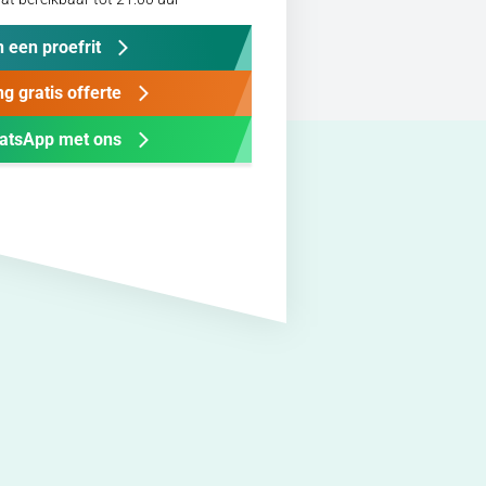
 een proefrit
g gratis offerte
atsApp met ons