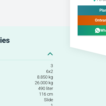
Plan
Ontvan
Wh
ies
3
6x2
8.850 kg
26.000 kg
490 liter
116 cm
Slide
1