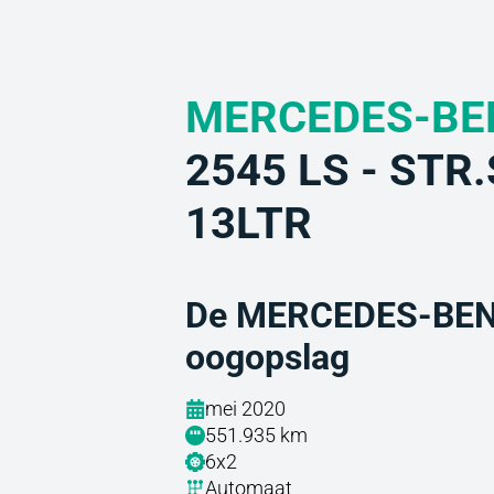
MERCEDES-BE
2545 LS - STR.
13LTR
De MERCEDES-BENZ
oogopslag
mei 2020
551.935 km
6x2
Automaat