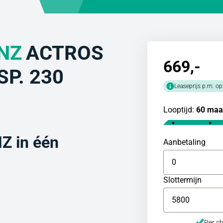
NZ
ACTROS
669
,-
SP. 230
Leaseprijs p.m. op
Looptijd:
60 maa
 in één
Aanbetaling
Slottermijn
Per ch