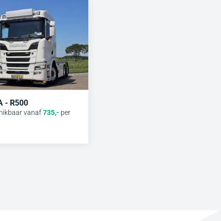
 - R500
hikbaar vanaf
735
,-
per