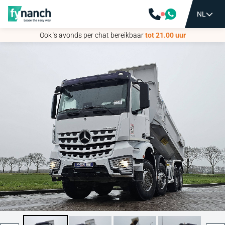
NL
NL
Ook 's avonds per chat bereikbaar
Ook 's avonds per chat bereikbaar
tot 21.00 uur
tot 21.00 uur