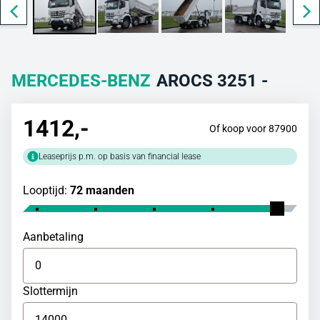
MERCEDES-BENZ
AROCS 3251 -
1412
,-
Of koop voor 87900
Leaseprijs p.m. op basis van financial lease
Looptijd:
72 maanden
Aanbetaling
Slottermijn