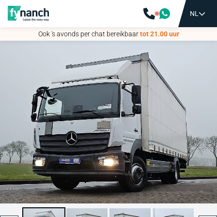
NL
NL
Ook 's avonds per chat bereikbaar
Ook 's avonds per chat bereikbaar
tot 21.00 uur
tot 21.00 uur