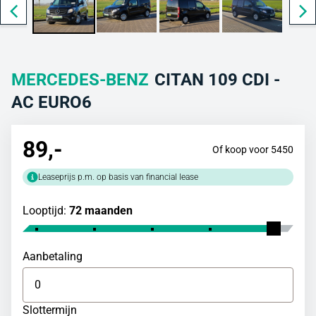
MERCEDES-BENZ
CITAN 109 CDI -
AC EURO6
89
,-
Of koop voor 5450
Leaseprijs p.m. op basis van financial lease
Looptijd:
72 maanden
Aanbetaling
Slottermijn