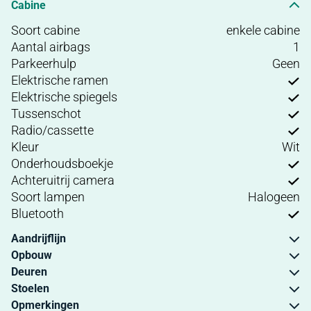
Cabine
Soort cabine
enkele cabine
Aantal airbags
1
Parkeerhulp
Geen
Elektrische ramen
Elektrische spiegels
Tussenschot
Radio/cassette
Kleur
Wit
Onderhoudsboekje
Achteruitrij camera
Soort lampen
Halogeen
Bluetooth
Aandrijflijn
Opbouw
Deuren
Stoelen
Opmerkingen