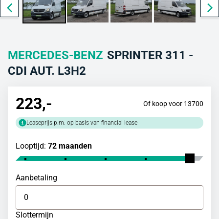
MERCEDES-BENZ
SPRINTER 311 -
CDI AUT. L3H2
223
,-
Of koop voor 13700
Leaseprijs p.m. op basis van financial lease
Looptijd:
72 maanden
Aanbetaling
Slottermijn