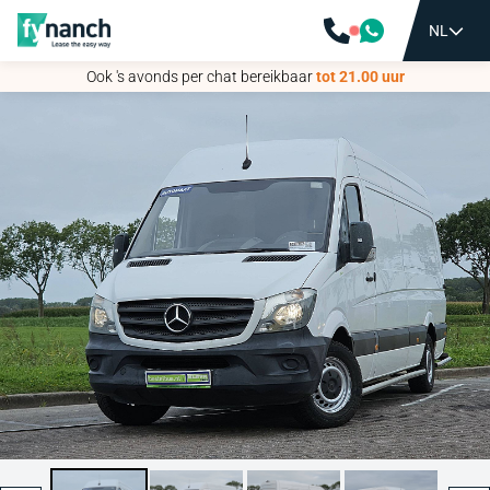
NL
NL
Ook 's avonds per chat bereikbaar
Ook 's avonds per chat bereikbaar
tot 21.00 uur
tot 21.00 uur