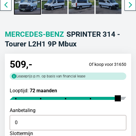
MERCEDES-BENZ
SPRINTER 314 -
Tourer L2H1 9P Mbux
509
,-
Of koop voor 31650
Leaseprijs p.m. op basis van financial lease
Looptijd:
72 maanden
Aanbetaling
Slottermijn