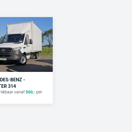
DES-BENZ -
TER 314
hikbaar vanaf
560
,-
per