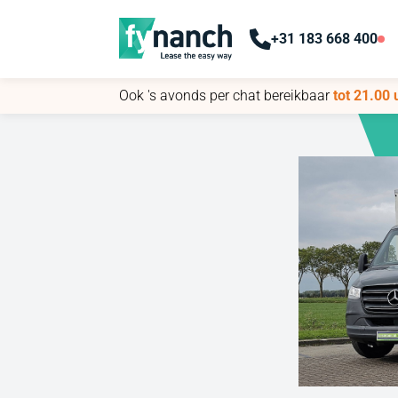
+31 183 668 400
+31 183 668 400
Ook 's avonds per chat bereikbaar
Ook 's avonds per chat bereikbaar
tot 21.00 
tot 21.00 