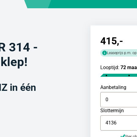
415
,-
 314 -
Leaseprijs p.m. op
klep!
Looptijd:
72 maa
 in één
Aanbetaling
Slottermijn
Per ch