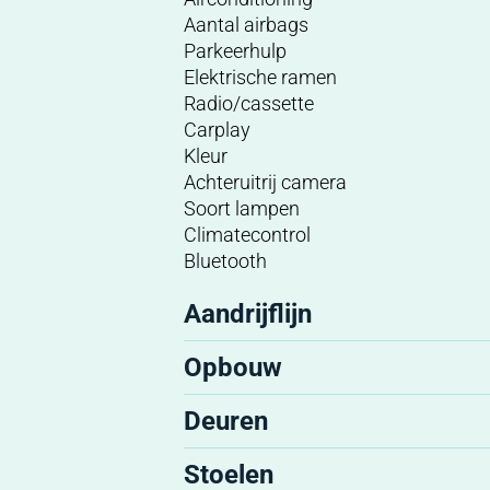
Aantal airbags
Parkeerhulp
Elektrische ramen
Radio/cassette
Carplay
Kleur
Achteruitrij camera
Soort lampen
Climatecontrol
Bluetooth
Aandrijflijn
Opbouw
Deuren
Stoelen