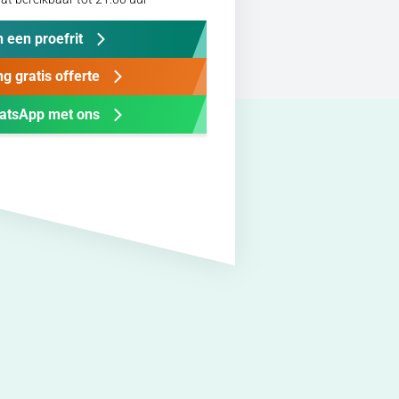
 een proefrit
g gratis offerte
atsApp met ons