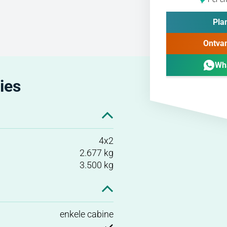
Plan
Ontvan
Wh
ies
4x2
2.677 kg
3.500 kg
enkele cabine