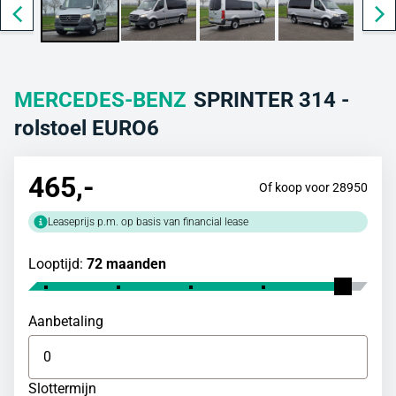
MERCEDES-BENZ
SPRINTER 314 -
rolstoel EURO6
465
,-
Of koop voor 28950
Leaseprijs p.m. op basis van financial lease
Looptijd:
72 maanden
Aanbetaling
Slottermijn