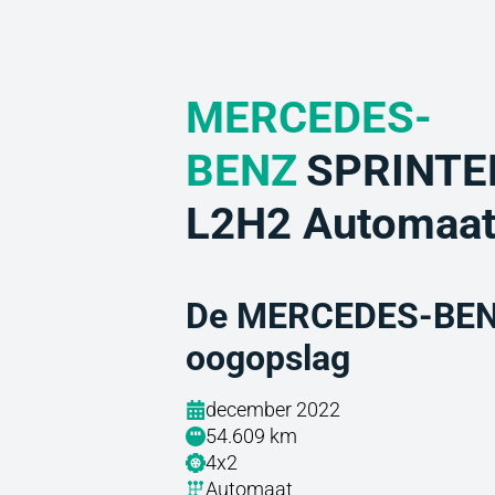
MERCEDES-
BENZ
SPRINTER
L2H2 Automaat
De MERCEDES-BENZ
oogopslag
december 2022
54.609 km
4x2
Automaat