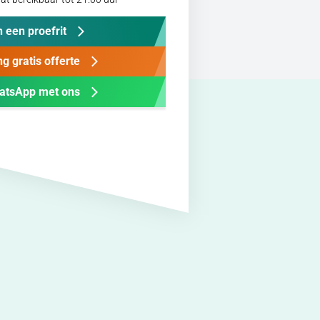
 een proefrit
g gratis offerte
atsApp met ons