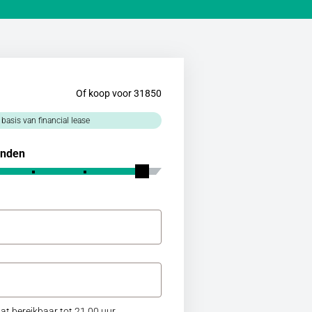
Of koop voor 31850
 basis van financial lease
nden
at bereikbaar tot 21.00 uur