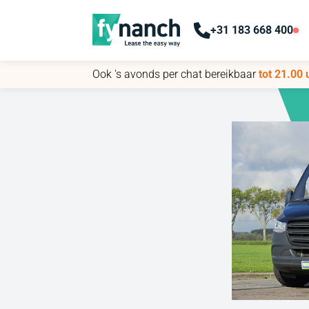
+31 183 668 400
+31 183 668 400
Ook 's avonds per chat bereikbaar
Ook 's avonds per chat bereikbaar
tot 21.00 
tot 21.00 