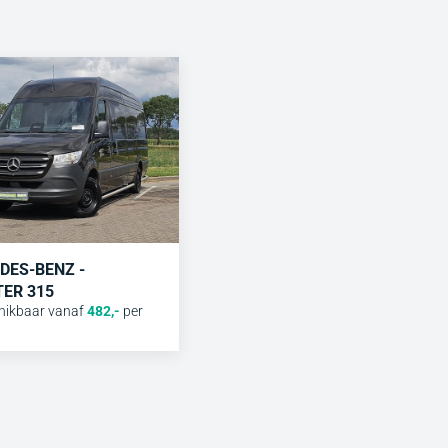
DES-BENZ -
TER 315
hikbaar vanaf
482
,-
per