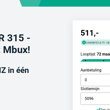
511
,-
 315 -
Leaseprijs p.m. op
 Mbux!
Looptijd:
72 maa
 in één
Aanbetaling
Slottermijn
Per ch