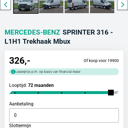
MERCEDES-BENZ
SPRINTER 316 -
L1H1 Trekhaak Mbux
326
,-
Of koop voor 19900
Leaseprijs p.m. op basis van financial lease
Looptijd:
72 maanden
Aanbetaling
Slottermijn