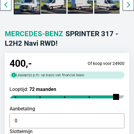
MERCEDES-BENZ
SPRINTER 317 -
L2H2 Navi RWD!
400
,-
Of koop voor 24900
Leaseprijs p.m. op basis van financial lease
Looptijd:
72 maanden
Aanbetaling
Slottermijn