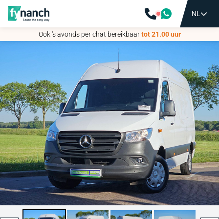
NL
NL
Ook 's avonds per chat bereikbaar
Ook 's avonds per chat bereikbaar
tot 21.00 uur
tot 21.00 uur