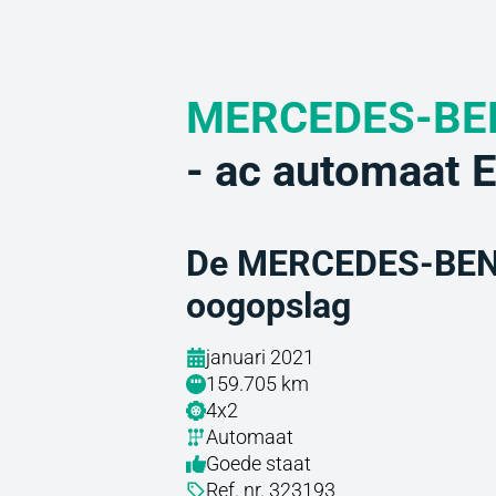
MERCEDES-BE
- ac automaat
De MERCEDES-BENZ
oogopslag
januari 2021
159.705 km
4x2
Automaat
Goede staat
Ref. nr. 323193