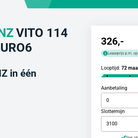
NZ
VITO 114
326
,-
 EURO6
Leaseprijs p.m. op
Looptijd:
72 maa
 in één
Aanbetaling
Slottermijn
Per ch