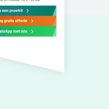
 een proefrit
g gratis offerte
atsApp met ons