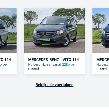
TO 114
MERCEDES-BENZ - VITO 114
MERCED
,-
per
Nu beschikbaar vanaf
228
,-
per
Nu besc
maand
maand
Bekijk alle voertuigen