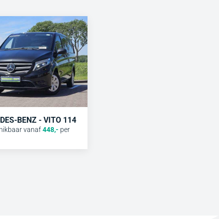
ES-BENZ - VITO 114
hikbaar vanaf
448
,-
per