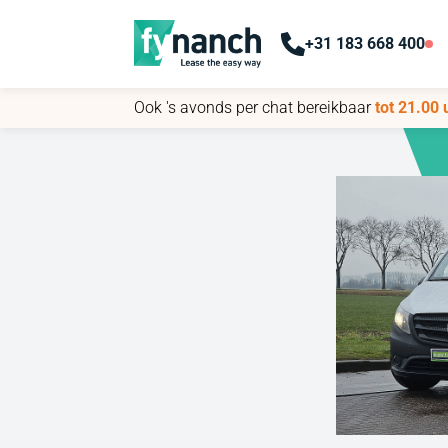
+31 183 668 400
+31 183 668 400
Ook 's avonds per chat bereikbaar
Ook 's avonds per chat bereikbaar
tot 21.00 
tot 21.00 