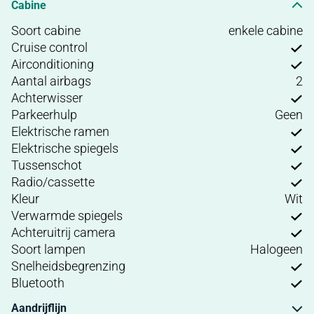
Cabine
Soort cabine
enkele cabine
Cruise control
Airconditioning
Aantal airbags
2
Achterwisser
Parkeerhulp
Geen
Elektrische ramen
Elektrische spiegels
Tussenschot
Radio/cassette
Kleur
Wit
Verwarmde spiegels
Achteruitrij camera
Soort lampen
Halogeen
Snelheidsbegrenzing
Bluetooth
Aandrijflijn