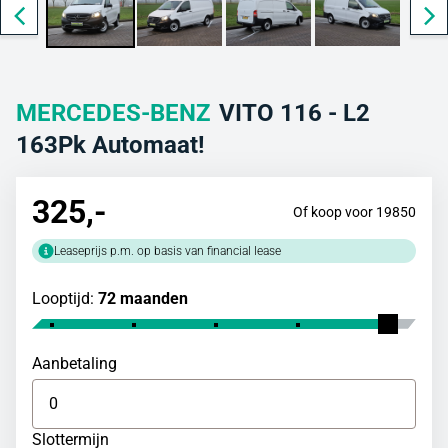
MERCEDES-BENZ
VITO 116 - L2
163Pk Automaat!
325
,-
Of koop voor 19850
Leaseprijs p.m. op basis van financial lease
Looptijd:
72 maanden
Aanbetaling
Slottermijn