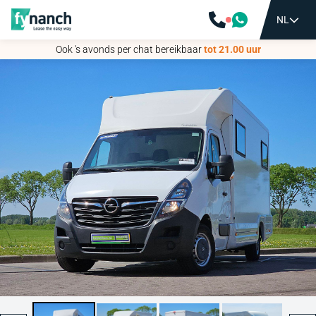
NL
NL
Ook 's avonds per chat bereikbaar
Ook 's avonds per chat bereikbaar
tot 21.00 uur
tot 21.00 uur