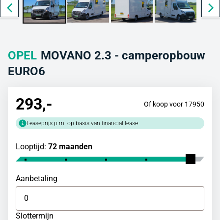
OPEL
MOVANO 2.3 - camperopbouw
EURO6
293
,-
Of koop voor 17950
Leaseprijs p.m. op basis van financial lease
Looptijd:
72 maanden
Aanbetaling
Slottermijn