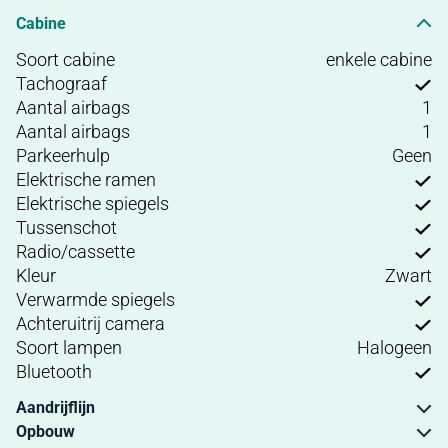
Cabine
Soort cabine
enkele cabine
Tachograaf
Aantal airbags
1
Aantal airbags
1
Parkeerhulp
Geen
Elektrische ramen
Elektrische spiegels
Tussenschot
Radio/cassette
Kleur
Zwart
Verwarmde spiegels
Achteruitrij camera
Soort lampen
Halogeen
Bluetooth
Aandrijflijn
Opbouw