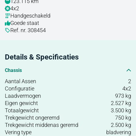
123.115 km
4x2
Handgeschakeld
Goede staat
Ref. nr. 308454
Details & Specificaties
Chassis
Aantal Assen
2
Configuratie
4x2
Laadvermogen
973 kg
Eigen gewicht
2.527 kg
Totaalgewicht
3.500 kg
Trekgewicht ongeremd
750 kg
Trekgewicht middenas geremd
2.500 kg
Vering type
bladvering