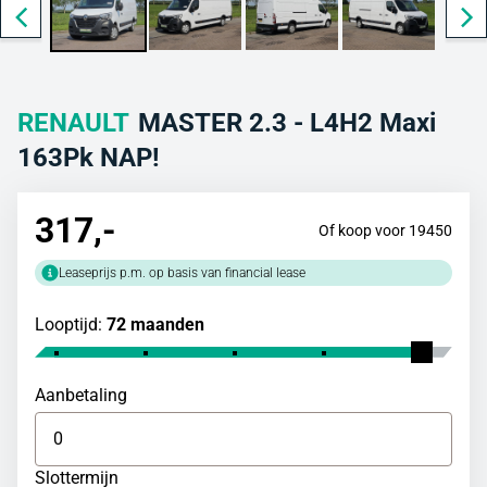
RENAULT
MASTER 2.3 - L4H2 Maxi
163Pk NAP!
317
,-
Of koop voor 19450
Leaseprijs p.m. op basis van financial lease
Looptijd:
72 maanden
Aanbetaling
Slottermijn