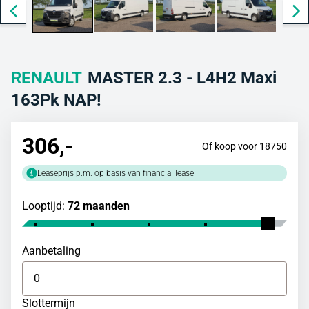
RENAULT
MASTER 2.3 - L4H2 Maxi
163Pk NAP!
306
,-
Of koop voor 18750
Leaseprijs p.m. op basis van financial lease
Looptijd:
72 maanden
Aanbetaling
Slottermijn