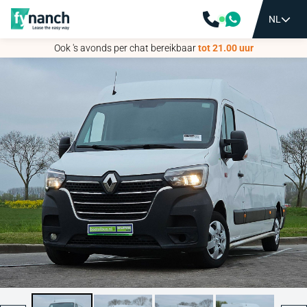
NL
NL
Ook 's avonds per chat bereikbaar
Ook 's avonds per chat bereikbaar
tot 21.00 uur
tot 21.00 uur