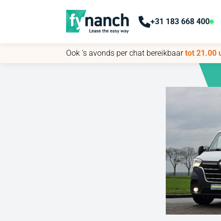
+31 183 668 400
+31 183 668 400
Ook 's avonds per chat bereikbaar
Ook 's avonds per chat bereikbaar
tot 21.00 
tot 21.00 