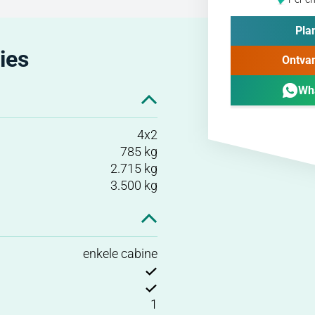
Plan
ies
Ontvan
Wh
4x2
785 kg
2.715 kg
3.500 kg
enkele cabine
1