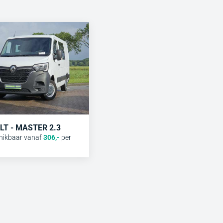
T - MASTER 2.3
hikbaar vanaf
306
,-
per