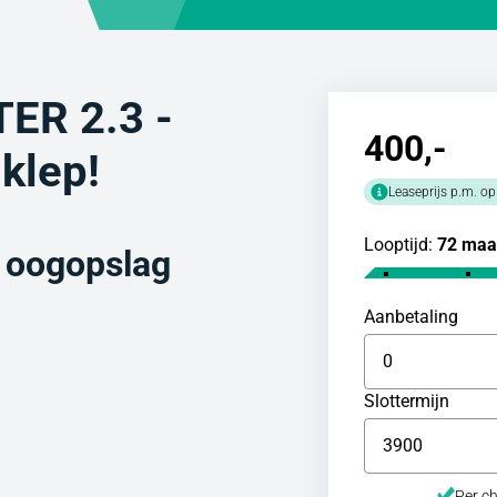
ER 2.3 -
400
,-
klep!
Leaseprijs p.m. op
Looptijd:
72 maa
 oogopslag
Aanbetaling
Slottermijn
Per ch