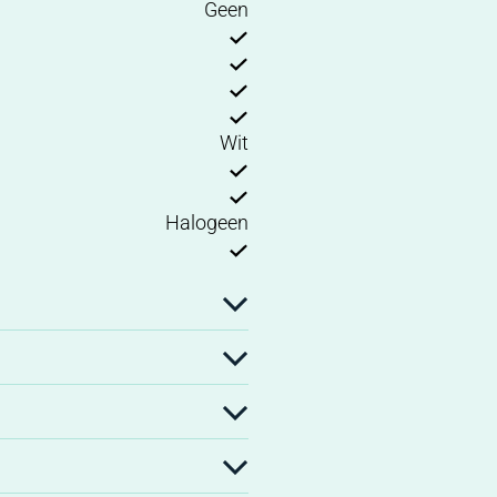
Geen
Wit
Halogeen