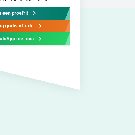
 een proefrit
g gratis offerte
atsApp met ons