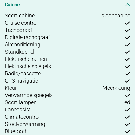
Cabine
Soort cabine
slaapcabine
Cruise control
Tachograaf
Digitale tachograaf
Airconditioning
Standkachel
Elektrische ramen
Elektrische spiegels
Radio/cassette
GPS navigatie
Kleur
Meerkleurig
Verwarmde spiegels
Soort lampen
Led
Laneassist
Climatecontrol
Stoelverwarming
Bluetooth