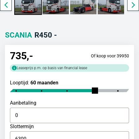
SCANIA
R450 -
735
,-
Of koop voor 39950
Leaseprijs p.m. op basis van financial lease
Looptijd:
60 maanden
Aanbetaling
Slottermijn